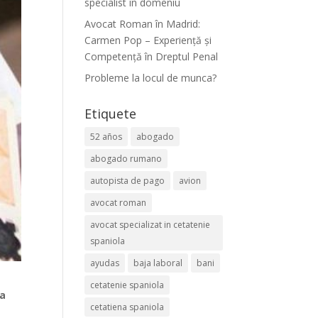
specialist în domeniu
Avocat Roman în Madrid:
Carmen Pop – Experiență și
Competență în Dreptul Penal
Probleme la locul de munca?
Etiquete
52 años
abogado
abogado rumano
autopista de pago
avion
avocat roman
avocat specializat in cetatenie
spaniola
ayudas
baja laboral
bani
cetatenie spaniola
na
cetatiena spaniola