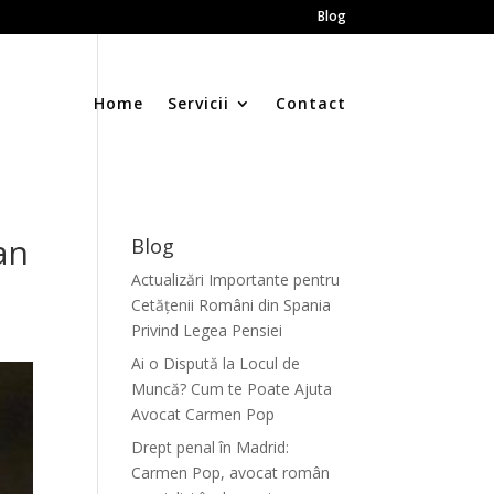
Blog
Home
Servicii
Contact
an
Blog
Actualizări Importante pentru
Cetățenii Români din Spania
Privind Legea Pensiei
Ai o Dispută la Locul de
Muncă? Cum te Poate Ajuta
Avocat Carmen Pop
Drept penal în Madrid:
Carmen Pop, avocat român