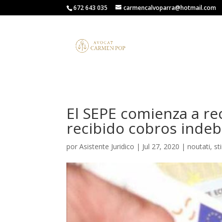
672 643 035
carmencalvoparra@hotmail.com
El SEPE comienza a re
recibido cobros inde
por
Asistente Juridico
|
Jul 27, 2020
|
noutati
,
sti