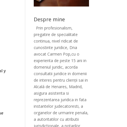
Despre mine
Prin profesionalism,
pregatire de specialitate
continua, nivel ridicat de
cunostinte juridice, Dna
avocat Carmen Pop,cu o
experienta de peste 15 ani in
domeniul juridic, acorda
l y
consultatii juridice in domenii
de interes pentru clienții sai in
Alcalá de Henares, Madrid,
asigura asistenta si
reprezentarea juridica in fata
instantelor judecatoresti, a
organelor de urmarire penala,
ue
a autoritatilor cu atributii
jurisdictionale, a notarilor