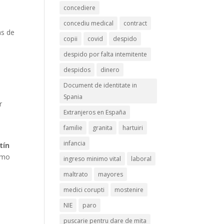
concediere
concediu medical
contract
as de
copii
covid
despido
despido por falta intemitente
despidos
dinero
Document de identitate in
Spania
r
Extranjeros en España
familie
granita
hartuiri
infancia
tín
omo
ingreso minimo vital
laboral
maltrato
mayores
medici corupti
mostenire
NIE
paro
puscarie pentru dare de mita