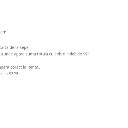
0 am
arta de la sepe..
nta.unde apare suma totala cu cobro indebido????
para corect la Renta..
z cu SEPE..