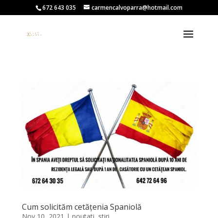
672 643 035
carmencalvoparra@hotmail.com
Cum solicităm cetățenia Spaniolă
Nov 10, 2021
|
noutati
,
stiri