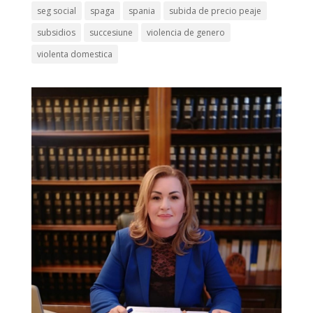
seg social
spaga
spania
subida de precio peaje
subsidios
succesiune
violencia de genero
violenta domestica