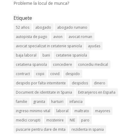
Probleme la locul de munca?
Etiquete
52 años
abogado
abogado rumano
autopista de pago
avion
avocat roman
avocat specializat in cetatenie spaniola
ayudas
baja laboral
bani
cetatenie spaniola
cetatiena spaniola
concediere
concediu medical
contract
copii
covid
despido
despido por falta intemitente
despidos
dinero
Document de identitate in Spania
Extranjeros en España
familie
granita
hartuiri
infancia
ingreso minimo vital
laboral
maltrato
mayores
medici corupti
mostenire
NIE
paro
puscarie pentru dare de mita
rezidenta in spania