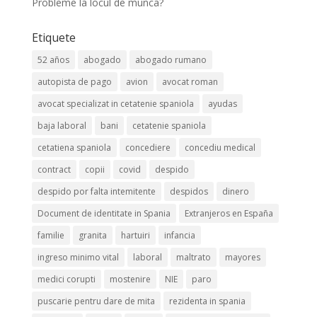
Probleme la locul de munca?
Etiquete
52 años
abogado
abogado rumano
autopista de pago
avion
avocat roman
avocat specializat in cetatenie spaniola
ayudas
baja laboral
bani
cetatenie spaniola
cetatiena spaniola
concediere
concediu medical
contract
copii
covid
despido
despido por falta intemitente
despidos
dinero
Document de identitate in Spania
Extranjeros en España
familie
granita
hartuiri
infancia
ingreso minimo vital
laboral
maltrato
mayores
medici corupti
mostenire
NIE
paro
puscarie pentru dare de mita
rezidenta in spania