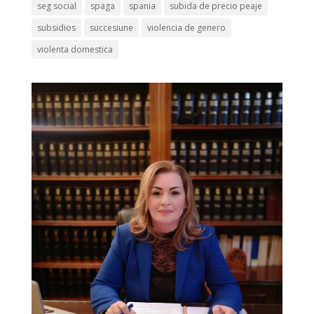
seg social
spaga
spania
subida de precio peaje
subsidios
succesiune
violencia de genero
violenta domestica