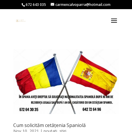
672 643 035
carmencalvoparra@hotmail.com
Cum solicităm cetățenia Spaniolă
Nov 10, 2021
|
noutati
,
stiri