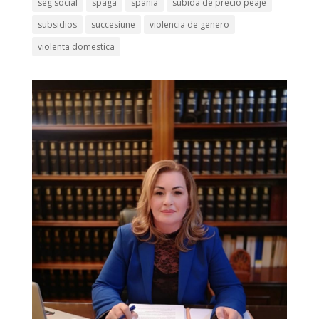
seg social
spaga
spania
subida de precio peaje
subsidios
succesiune
violencia de genero
violenta domestica