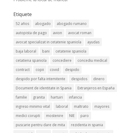
Etiquete
52 años
abogado
abogado rumano
autopista de pago
avion
avocat roman
avocat specializat in cetatenie spaniola
ayudas
baja laboral
bani
cetatenie spaniola
cetatiena spaniola
concediere
concediu medical
contract
copii
covid
despido
despido por falta intemitente
despidos
dinero
Document de identitate in Spania
Extranjeros en España
familie
granita
hartuiri
infancia
ingreso minimo vital
laboral
maltrato
mayores
medici corupti
mostenire
NIE
paro
puscarie pentru dare de mita
rezidenta in spania