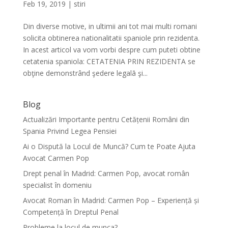
Feb 19, 2019
|
stiri
Din diverse motive, in ultimii ani tot mai multi romani
solicita obtinerea nationalitatii spaniole prin rezidenta.
In acest articol va vom vorbi despre cum puteti obtine
cetatenia spaniola: CETATENIA PRIN REZIDENTA se
obţine demonstrând şedere legalā şi...
Blog
Actualizări Importante pentru Cetățenii Români din
Spania Privind Legea Pensiei
Ai o Dispută la Locul de Muncă? Cum te Poate Ajuta
Avocat Carmen Pop
Drept penal în Madrid: Carmen Pop, avocat român
specialist în domeniu
Avocat Roman în Madrid: Carmen Pop – Experiență și
Competență în Dreptul Penal
Probleme la locul de munca?