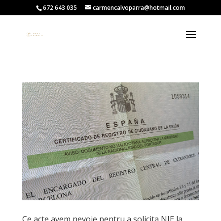
672 643 035
carmencalvoparra@hotmail.com
Ce acte avem nevoie pentru a solicita NIE la