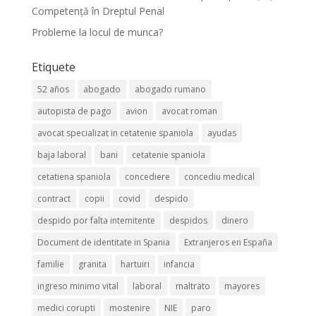
Competență în Dreptul Penal
Probleme la locul de munca?
Etiquete
52 años
abogado
abogado rumano
autopista de pago
avion
avocat roman
avocat specializat in cetatenie spaniola
ayudas
baja laboral
bani
cetatenie spaniola
cetatiena spaniola
concediere
concediu medical
contract
copii
covid
despido
despido por falta intemitente
despidos
dinero
Document de identitate in Spania
Extranjeros en España
familie
granita
hartuiri
infancia
ingreso minimo vital
laboral
maltrato
mayores
medici corupti
mostenire
NIE
paro