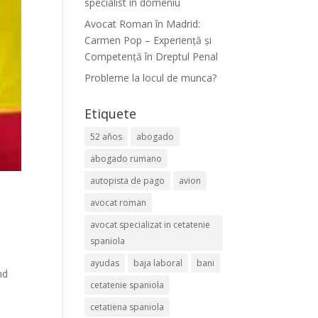
specialist în domeniu
Avocat Roman în Madrid:
Carmen Pop – Experiență și
Competență în Dreptul Penal
Probleme la locul de munca?
Etiquete
52 años
abogado
abogado rumano
autopista de pago
avion
avocat roman
avocat specializat in cetatenie
spaniola
ayudas
baja laboral
bani
nd
cetatenie spaniola
cetatiena spaniola