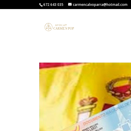
672 643 035
carmencalvoparra@hotmail.com