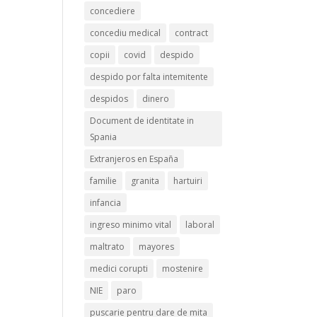
concediere
concediu medical
contract
copii
covid
despido
despido por falta intemitente
despidos
dinero
Document de identitate in
Spania
Extranjeros en España
familie
granita
hartuiri
infancia
ingreso minimo vital
laboral
maltrato
mayores
medici corupti
mostenire
NIE
paro
puscarie pentru dare de mita