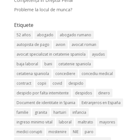
Competență în Dreptul Penal
Probleme la locul de munca?
Etiquete
52 años
abogado
abogado rumano
autopista de pago
avion
avocat roman
avocat specializat in cetatenie spaniola
ayudas
baja laboral
bani
cetatenie spaniola
cetatiena spaniola
concediere
concediu medical
contract
copii
covid
despido
despido por falta intemitente
despidos
dinero
Document de identitate in Spania
Extranjeros en España
familie
granita
hartuiri
infancia
ingreso minimo vital
laboral
maltrato
mayores
medici corupti
mostenire
NIE
paro