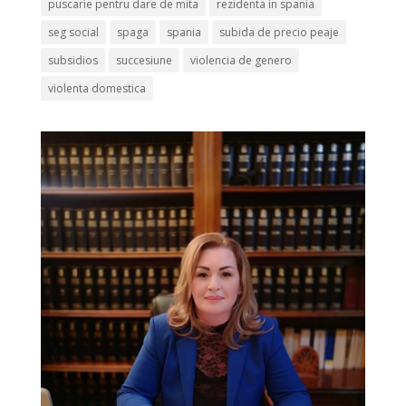
puscarie pentru dare de mita
rezidenta in spania
seg social
spaga
spania
subida de precio peaje
subsidios
succesiune
violencia de genero
violenta domestica