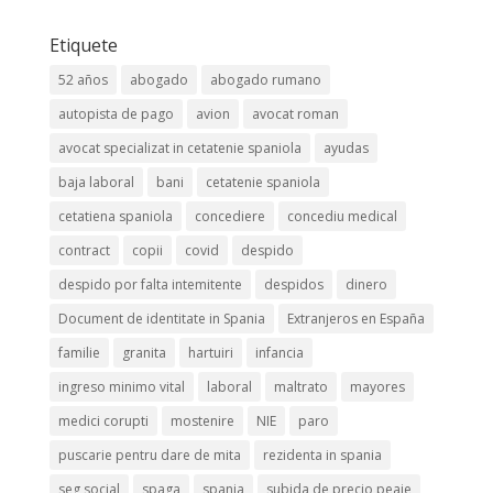
Etiquete
52 años
abogado
abogado rumano
autopista de pago
avion
avocat roman
avocat specializat in cetatenie spaniola
ayudas
baja laboral
bani
cetatenie spaniola
cetatiena spaniola
concediere
concediu medical
contract
copii
covid
despido
despido por falta intemitente
despidos
dinero
Document de identitate in Spania
Extranjeros en España
familie
granita
hartuiri
infancia
ingreso minimo vital
laboral
maltrato
mayores
medici corupti
mostenire
NIE
paro
puscarie pentru dare de mita
rezidenta in spania
seg social
spaga
spania
subida de precio peaje