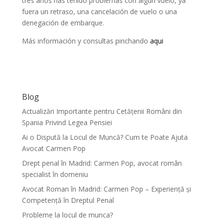
tres años has tenido problemas con algún vuelo, ya
fuera un retraso, una cancelación de vuelo o una
denegación de embarque.
Más información y consultas pinchando
aqui
Blog
Actualizări Importante pentru Cetățenii Români din
Spania Privind Legea Pensiei
Ai o Dispută la Locul de Muncă? Cum te Poate Ajuta
Avocat Carmen Pop
Drept penal în Madrid: Carmen Pop, avocat român
specialist în domeniu
Avocat Roman în Madrid: Carmen Pop – Experiență și
Competență în Dreptul Penal
Probleme la locul de munca?