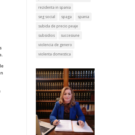
rezidenta in spania
seg social
spaga
spania
subida de precio peaje
subsidios
succesiune
violencia de genero
s
violenta domestica
a.
de
on
a