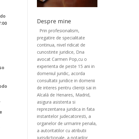
ndo
Despre mine
7:00
Prin profesionalism,
pregatire de specialitate
continua, nivel ridicat de
cunostinte juridice, Dna
avocat Carmen Pop,cu o
experienta de peste 15 ani in
so
domeniul juridic, acorda
consultatii juridice in domenii
todo
de interes pentru clienții sai in
Alcalá de Henares, Madrid,
.
asigura asistenta si
reprezentarea juridica in fata
de
instantelor judecatoresti, a
organelor de urmarire penala,
.
a autoritatilor cu atributii
jurisdictionale, a notarilor