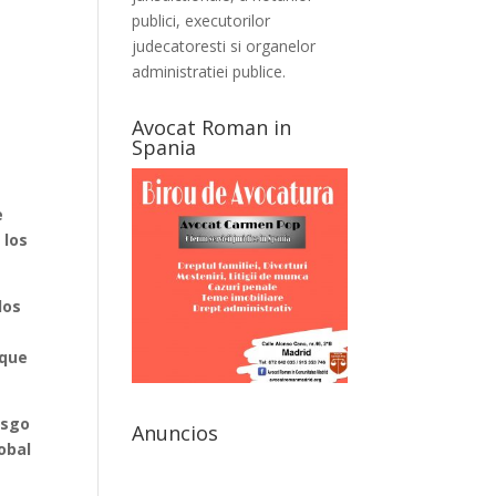
publici, executorilor
judecatoresti si organelor
administratiei publice.
Avocat Roman in
Spania
e
 los
los
s
 que
esgo
Anuncios
obal