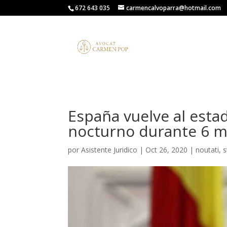
672 643 035
carmencalvoparra@hotmail.com
España vuelve al esta
nocturno durante 6 
por
Asistente Juridico
|
Oct 26, 2020
|
noutati
,
s