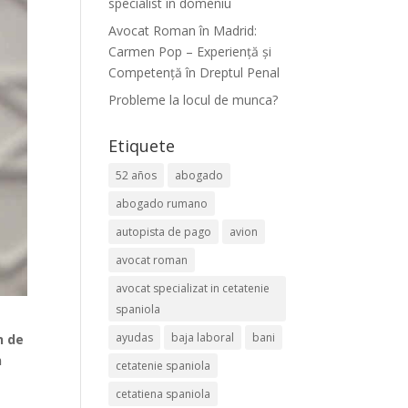
specialist în domeniu
Avocat Roman în Madrid:
Carmen Pop – Experiență și
Competență în Dreptul Penal
Probleme la locul de munca?
Etiquete
52 años
abogado
abogado rumano
autopista de pago
avion
avocat roman
avocat specializat in cetatenie
spaniola
ayudas
baja laboral
bani
n de
n
cetatenie spaniola
cetatiena spaniola