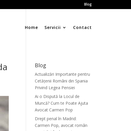
Blog
Home
Servicii
Contact
da
Blog
Actualizări Importante pentru
Cetățenii Români din Spania
Privind Legea Pensiei
Ai o Dispută la Locul de
Muncă? Cum te Poate Ajuta
Avocat Carmen Pop
Drept penal în Madrid:
Carmen Pop, avocat român