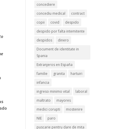
concediere
concediu medical
contract
copii
covid
despido
despido por falta intemitente
to
despidos
dinero
Document de identitate in
he
Spania
Extranjeros en España
familie
granita
hartuiri
n
infancia
ingreso minimo vital
laboral
maltrato
mayores
as
mado
medici corupti
mostenire
NIE
paro
puscarie pentru dare de mita