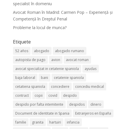
specialist în domeniu
Avocat Roman în Madrid: Carmen Pop – Experiență și
Competență în Dreptul Penal
Probleme la locul de munca?
Etiquete
52 años
abogado
abogado rumano
autopista de pago
avion
avocat roman
avocat specializat in cetatenie spaniola
ayudas
baja laboral
bani
cetatenie spaniola
cetatiena spaniola
concediere
concediu medical
contract
copii
covid
despido
despido por falta intemitente
despidos
dinero
Document de identitate in Spania
Extranjeros en España
familie
granita
hartuiri
infancia