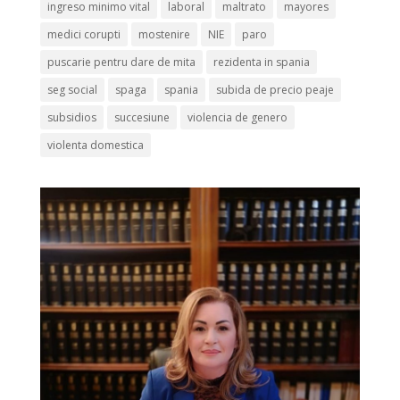
ingreso minimo vital
laboral
maltrato
mayores
medici corupti
mostenire
NIE
paro
puscarie pentru dare de mita
rezidenta in spania
seg social
spaga
spania
subida de precio peaje
subsidios
succesiune
violencia de genero
violenta domestica