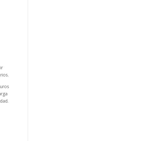
ir
rios.
euros
arga
idad.