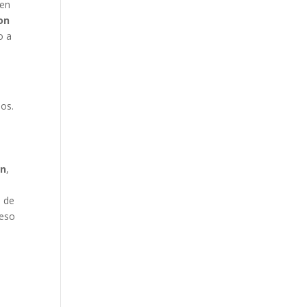
 en
on
o a
sos.
ón
,
o de
reso