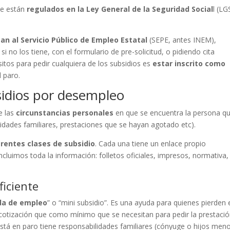
que están
regulados en la Ley General de la Seguridad Social
l (LG
tan al Servicio Público de Empleo Estatal
(SEPE, antes INEM),
 si no los tiene, con el formulario de pre-solicitud, o pidiendo cita
sitos para pedir cualquiera de los subsidios es
estar inscrito como
l paro.
sidios por desempleo
e las
circunstancias personales
en que se encuentra la persona q
ilidades familiares, prestaciones que se hayan agotado etc).
erentes clases de subsidio
. Cada una tiene un enlace propio
incluimos toda la información: folletos oficiales, impresos, normativa,
ficiente
ida de empleo
” o “mini subsidio”. Es una ayuda para quienes pierden 
 cotización que como mínimo que se necesitan para pedir la prestaci
 está en paro tiene responsabilidades familiares (cónyuge o hijos men