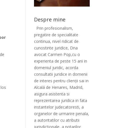
Despre mine
Prin profesionalism,
pregatire de specialitate
por
continua, nivel ridicat de
cunostinte juridice, Dna
avocat Carmen Pop,cu o
 de
experienta de peste 15 ani in
domeniul juridic, acorda
consultatii juridice in domenii
de interes pentru clienții sai in
Alcalá de Henares, Madrid,
 los
asigura asistenta si
reprezentarea juridica in fata
instantelor judecatoresti, a
organelor de urmarire penala,
a autoritatilor cu atributii
jurisdictionale, a notarilor