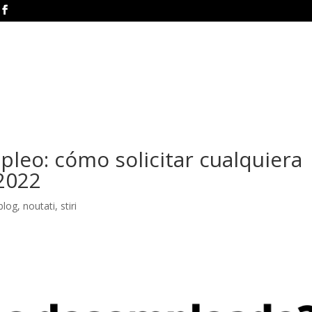
pleo: cómo solicitar cualquiera
 2022
 blog
,
noutati
,
stiri