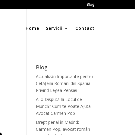
Blog
Home
Servicii
Contact
Blog
Actualizări Importante pentru
Cetățenii Români din Spania
Privind Legea Pensiei
Ai o Dispută la Locul de
Muncă? Cum te Poate Ajuta
Avocat Carmen Pop
Drept penal în Madrid:
Carmen Pop, avocat român