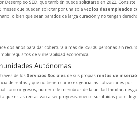
 por Desempleo SED, que también puede solicitarse en 2022. Consiste
 meses que pueden solicitar por una sola vez
los desempleados c
nario, o bien que sean parados de larga duración y no tengan derech
ce dos años para dar cobertura a más de 850.00 personas sin recur
mplir requisitos de vulnerabilidad económica.
Comunidades Autónomas
través de los
Servicios Sociales
de sus propias
rentas de inserci
cia de rentas y que no tienen como exigencia las cotizaciones por
ocial como ingresos, número de miembros de la unidad familiar, riesg
nta que estas rentas van a ser progresivamente sustituidas por el Ing