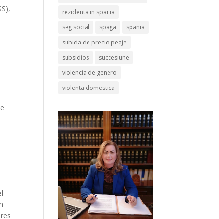
SS),
rezidenta in spania
seg social
spaga
spania
subida de precio peaje
subsidios
succesiune
violencia de genero
violenta domestica
ue
el
ón
ores