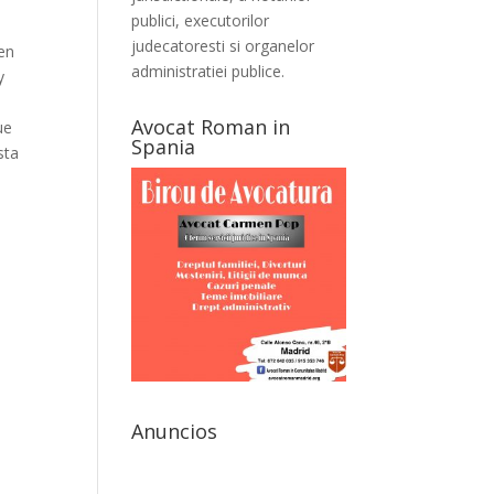
publici, executorilor
judecatoresti si organelor
en
administratiei publice.
y
Avocat Roman in
ue
Spania
sta
Anuncios