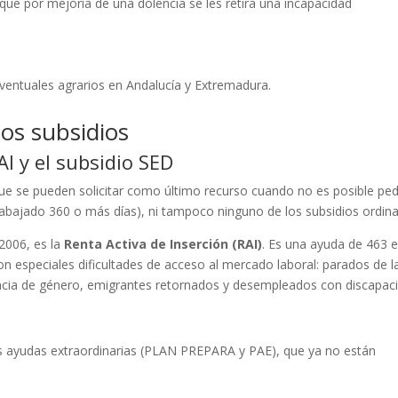
que por mejoría de una dolencia se les retira una incapacidad
eventuales agrarios en Andalucía y Extremadura.
los subsidios
I y el subsidio SED
que se pueden solicitar como último recurso cuando no es posible ped
 trabajado 360 o más días), ni tampoco ninguno de los subsidios ordina
 2006, es la
Renta Activa de Inserción (RAI)
. Es una ayuda de 463 
on especiales dificultades de acceso al mercado laboral: parados de l
ncia de género, emigrantes retornados y desempleados con discapac
dos ayudas extraordinarias (PLAN PREPARA y PAE), que ya no están