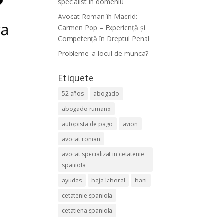
specialist în domeniu
Avocat Roman în Madrid:
Carmen Pop – Experiență și
Competență în Dreptul Penal
Probleme la locul de munca?
Etiquete
52 años
abogado
abogado rumano
autopista de pago
avion
avocat roman
avocat specializat in cetatenie
spaniola
ayudas
baja laboral
bani
cetatenie spaniola
cetatiena spaniola