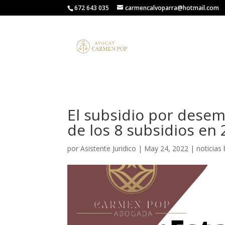
672 643 035
carmencalvoparra@hotmail.com
El subsidio por desem
de los 8 subsidios en
por
Asistente Juridico
|
May 24, 2022
|
noticias