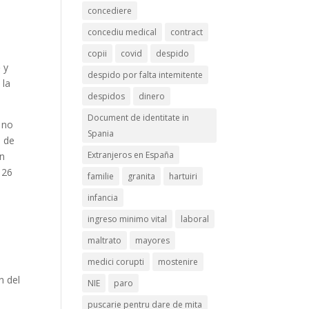
concediere
concediu medical
contract
copii
covid
despido
o
y
despido por falta intemitente
 la
despidos
dinero
Document de identitate in
 no
Spania
e de
Extranjeros en España
en
 26
familie
granita
hartuiri
infancia
ingreso minimo vital
laboral
maltrato
mayores
medici corupti
mostenire
n del
NIE
paro
puscarie pentru dare de mita