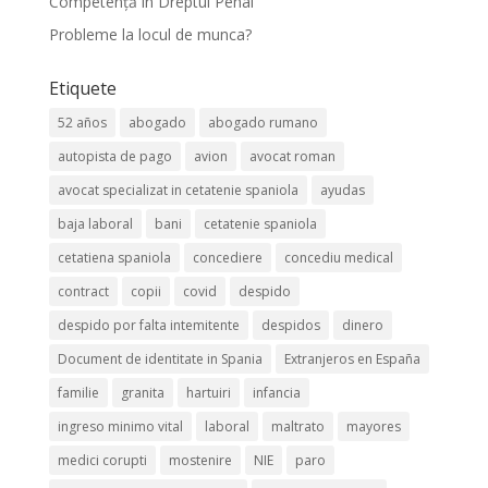
Competență în Dreptul Penal
Probleme la locul de munca?
Etiquete
52 años
abogado
abogado rumano
autopista de pago
avion
avocat roman
avocat specializat in cetatenie spaniola
ayudas
baja laboral
bani
cetatenie spaniola
cetatiena spaniola
concediere
concediu medical
contract
copii
covid
despido
despido por falta intemitente
despidos
dinero
Document de identitate in Spania
Extranjeros en España
familie
granita
hartuiri
infancia
ingreso minimo vital
laboral
maltrato
mayores
medici corupti
mostenire
NIE
paro