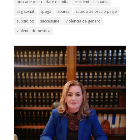
puscarie pentru dare de mita
rezidenta in spania
seg social
spaga
spania
subida de precio peaje
subsidios
succesiune
violencia de genero
violenta domestica