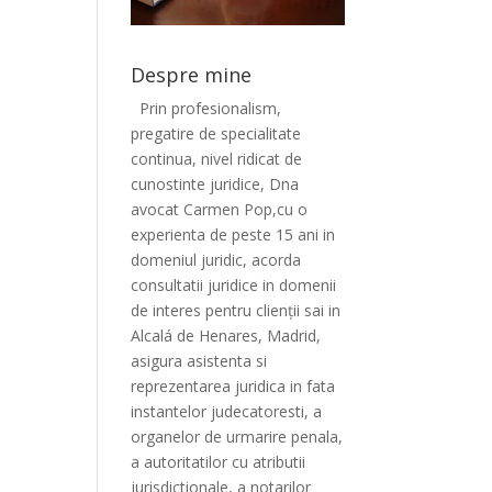
Despre mine
Prin profesionalism,
pregatire de specialitate
continua, nivel ridicat de
cunostinte juridice, Dna
avocat Carmen Pop,cu o
experienta de peste 15 ani in
domeniul juridic, acorda
consultatii juridice in domenii
de interes pentru clienții sai in
Alcalá de Henares, Madrid,
asigura asistenta si
reprezentarea juridica in fata
instantelor judecatoresti, a
organelor de urmarire penala,
a autoritatilor cu atributii
jurisdictionale, a notarilor