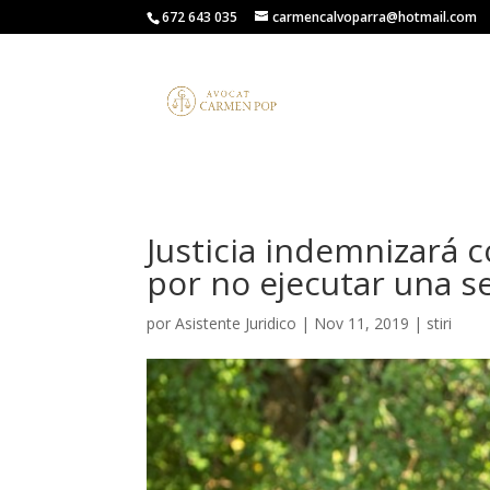
672 643 035
carmencalvoparra@hotmail.com
Justicia indemnizará 
por no ejecutar una se
por
Asistente Juridico
|
Nov 11, 2019
|
stiri