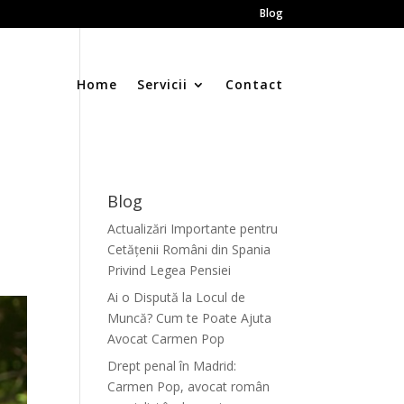
Blog
Home
Servicii
Contact
Blog
Actualizări Importante pentru
Cetățenii Români din Spania
Privind Legea Pensiei
Ai o Dispută la Locul de
Muncă? Cum te Poate Ajuta
Avocat Carmen Pop
Drept penal în Madrid:
Carmen Pop, avocat român