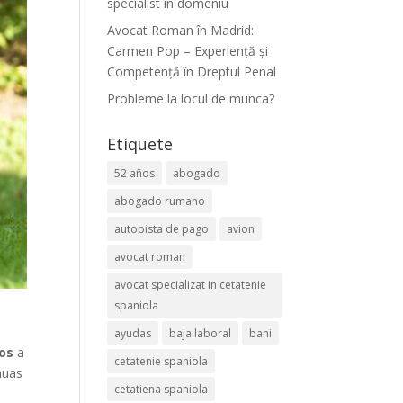
specialist în domeniu
Avocat Roman în Madrid:
Carmen Pop – Experiență și
Competență în Dreptul Penal
Probleme la locul de munca?
Etiquete
52 años
abogado
abogado rumano
autopista de pago
avion
avocat roman
avocat specializat in cetatenie
spaniola
ayudas
baja laboral
bani
ros
a
cetatenie spaniola
nuas
cetatiena spaniola